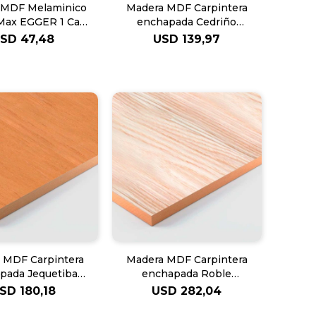
 MDF Melaminico
Madera MDF Carpintera
Max EGGER 1 Cara
enchapada Cedriño
- 5.5mm
Eucalipto - 19mm
USD
47,48
USD
139,97
 MDF Carpintera
Madera MDF Carpintera
pada Jequetiba
enchapada Roble
alipto - 16mm
Americano Natural
SD
180,18
USD
282,04
Eucalipto 19mm