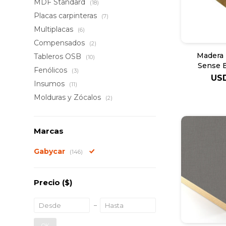
MDF Standard
(18)
Placas carpinteras
(7)
Multiplacas
(6)
Compensados
(2)
Madera
Tableros OSB
(10)
Sense 
Fenólicos
(3)
US
Insumos
(11)
Molduras y Zócalos
(2)
Marcas
Gabycar
(146)
Precio
($)
OK