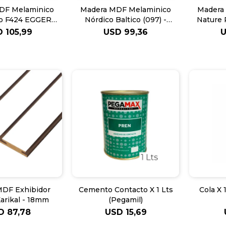
DF Melaminico
Madera MDF Melaminico
Madera
po F424 EGGER
Nórdico Baltico (097) -
Nature 
18mm
18mm
D
105,99
USD
99,36
MDF Exhibidor
Cemento Contacto X 1 Lts
Cola X 
arikal - 18mm
(Pegamil)
D
87,78
USD
15,69