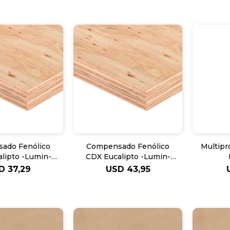
ado Fenólico
Compensado Fenólico
Multipr
lipto -Lumin-
CDX Eucalipto -Lumin-
15mm
18mm
D
37,29
USD
43,95