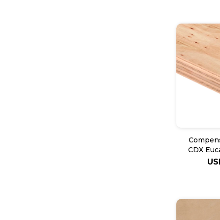
Compens
CDX Euca
US