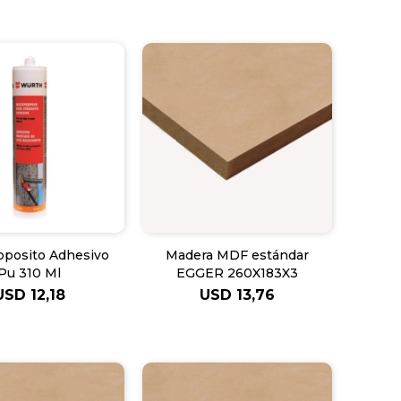
oposito Adhesivo
Madera MDF estándar
Pu 310 Ml
EGGER 260X183X3
USD
12,18
USD
13,76