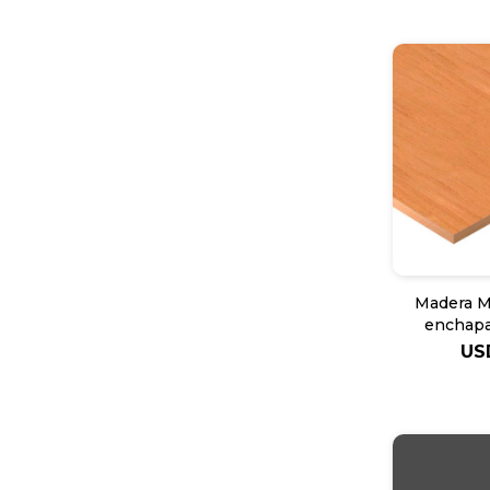
Madera M
enchapa
1Cara Eu
US