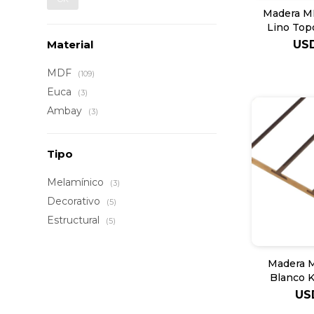
Madera M
Lino To
US
Material
MDF
(109)
Euca
(3)
Ambay
(3)
Tipo
Melamínico
(3)
Decorativo
(5)
Estructural
(5)
Madera 
Blanco K
US