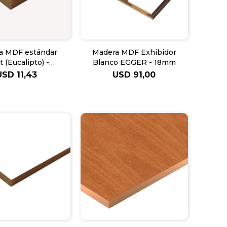
a MDF estándar
Madera MDF Exhibidor
t (Eucalipto) -
Blanco EGGER - 18mm
3X160X3mm
USD
11,43
USD
91,00