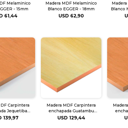
DF Melaminico
Madera MDF Melaminico
Madera
EGGER - 15mm
Blanco EGGER - 18mm
Blanco 
D
61,44
USD
62,90
DF Carpintera
Madera MDF Carpintera
Madera
da Jequetiba
enchapada Guatambu
encha
ipto - 19mm
Eucalipto - 19mm
Euc
D
139,97
USD
129,44
U