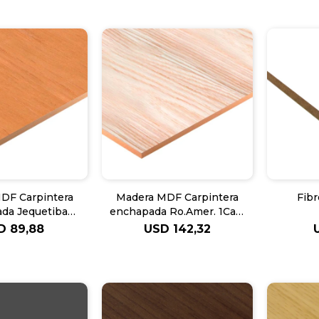
DF Carpintera
Madera MDF Carpintera
Fibr
da Jequetiba
enchapada Ro.Amer. 1Cara
calipto 5.5mm
Eucalipto 5.5mm
D
89,88
USD
142,32