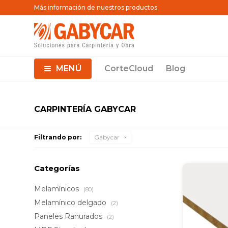
Más información de nuestros productos
MENÚ
CorteCloud
Blog
CARPINTERÍA GABYCAR
Filtrando por:
Gabycar
Categorías
Melamínicos
(80)
Melamínico delgado
(2)
Paneles Ranurados
(2)