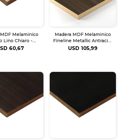
 MDF Melaminico
Madera MDF Melaminico
o Lino Chiaro -
Fineline Metallic Antracita
5.5mm
H3190 EGGER 18mm
USD
60,67
USD
105,99