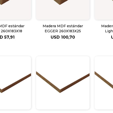
MDF estándar
Madera MDF estándar
Mader
260X183X18
EGGER 260X183X25
Ligh
21
SD
57,91
USD
100,70