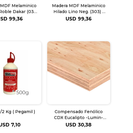
 MDF Melaminico
Madera MDF Melaminico
Roble Dakar (031)
Hilado Lino Neg. (303) -
- 18mm
18mm
USD
99,36
USD
99,36
1/2 Kg ( Pegamil )
Compensado Fenólico
CDX Eucalipto -Lumin-
12mm
USD
7,10
USD
30,38