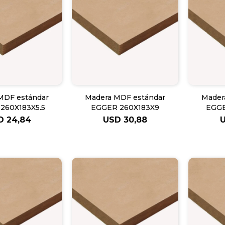
MDF estándar
Madera MDF estándar
Mader
260X183X5.5
EGGER 260X183X9
EGGE
D
24,84
USD
30,88