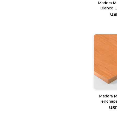
Madera M
Blanco 
US
Madera M
enchapa
Eucal
US