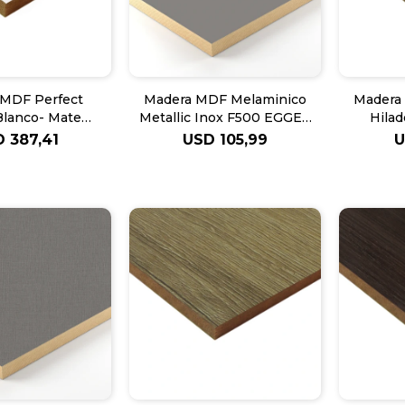
 MDF Perfect
Madera MDF Melaminico
Madera
Blanco- Mate
Metallic Inox F500 EGGER
Hilad
W1100
18mm
D
387,41
USD
105,99