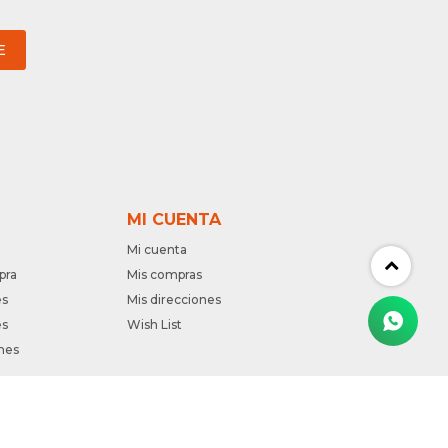
E
MI CUENTA
Mi cuenta
pra
Mis compras
es
Mis direcciones
es
Wish List
nes