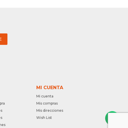
E
MI CUENTA
Mi cuenta
pra
Mis compras
es
Mis direcciones
es
Wish List
nes