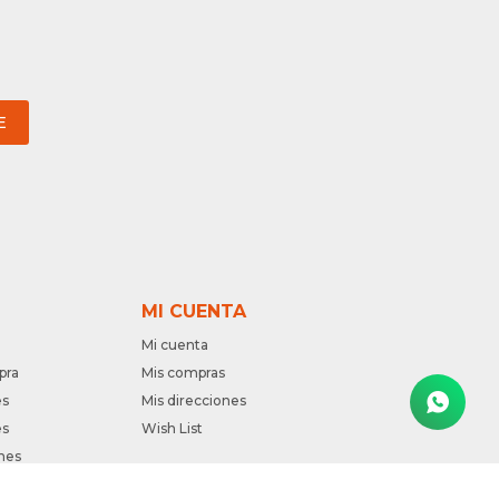
E
MI CUENTA
Mi cuenta
pra
Mis compras
es
Mis direcciones
es
Wish List
nes