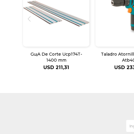
Gu¡A De Corte Ucp174T-
Taladro Atornil
1400 mm
Atb4
USD
211,31
USD
23