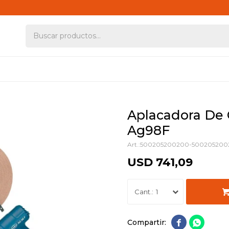
Aplacadora De
Ag98F
500205200200-500205200
USD
741,09
1

