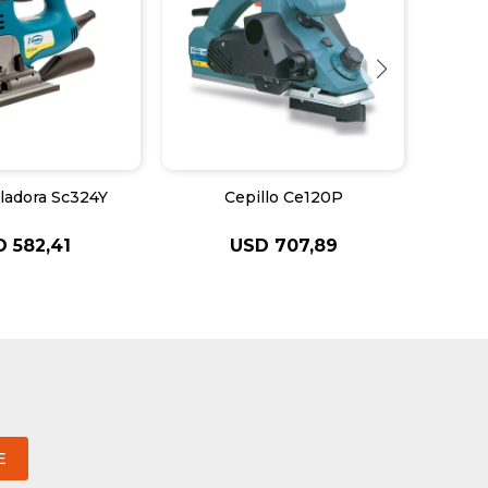
aladora Sc324Y
Cepillo Ce120P
A
D
582,41
USD
707,89
E