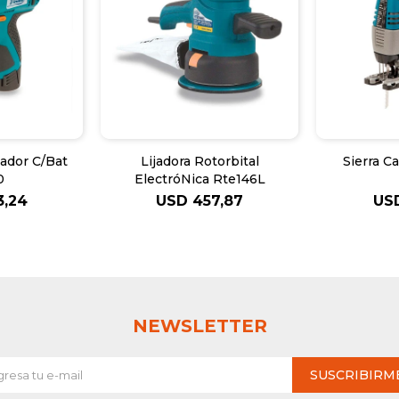
lador C/Bat
Lijadora Rotorbital
Sierra C
0
ElectróNica Rte146L
3,24
USD
457,87
US
NEWSLETTER
SUSCRIBIRM