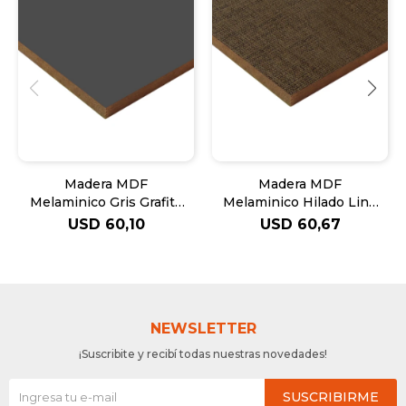
Madera MDF
Madera MDF
Melaminico Gris Grafito
Melaminico Hilado Lino
1Car Arauco - 5.5mm
Terra - 5.5mm
USD
60,10
USD
60,67
NEWSLETTER
¡Suscribite y recibí todas nuestras novedades!
SUSCRIBIRME