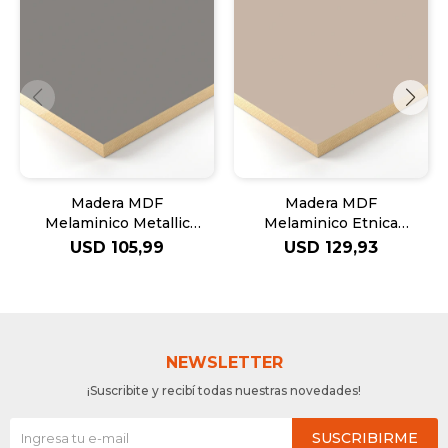
Madera MDF
Madera MDF
Melaminico Metallic
Melaminico Etnica
Inox F500 EGGER
Himalaya - 18mm
USD
105,99
USD
129,93
18mm
NEWSLETTER
¡Suscribite y recibí todas nuestras novedades!
SUSCRIBIRME