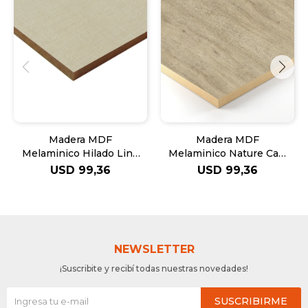
Madera MDF
Madera MDF
Melaminico Hilado Lino
Melaminico Nature Caju
Chiaro - 18mm
(065) - 18mm
USD
99,36
USD
99,36
NEWSLETTER
¡Suscribite y recibí todas nuestras novedades!
SUSCRIBIRME