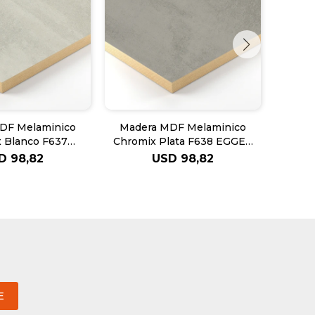
DF Melaminico
Madera MDF Melaminico
Made
 Blanco F637
Chromix Plata F638 EGGER
Pino 
ER 18mm
18mm
D
98,82
USD
98,82
E