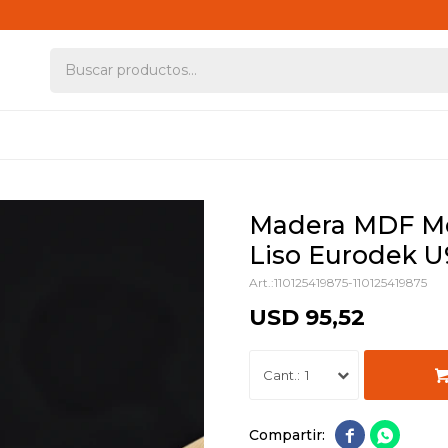
Madera MDF Me
Liso Eurodek 
110125419875-110125419875
USD
95,52
1

