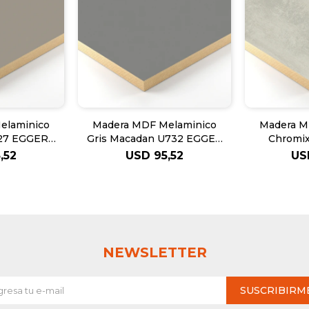
elaminico
Madera MDF Melaminico
Madera M
U727 EGGER
Gris Macadan U732 EGGER
Chromix
m
18mm
EGG
,52
USD
95,52
US
NEWSLETTER
SUSCRIBIRM