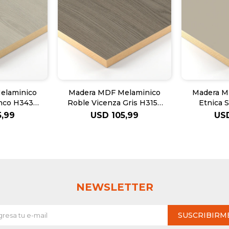
elaminico
Madera MDF Melaminico
Madera M
anco H3430
Roble Vicenza Gris H3158
Etnica 
18mm
EGGER 18mm
5,99
USD
105,99
US
NEWSLETTER
SUSCRIBIRM