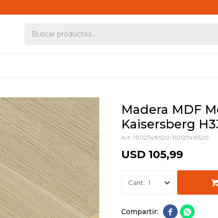
Madera MDF Me
Kaisersberg H
110127419520-110127419520
USD
105,99
1

