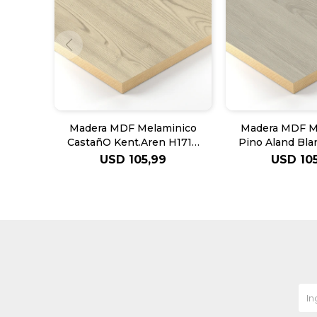
Madera MDF Melaminico
Madera MDF M
CastañO Kent.Aren H1710
Pino Aland Bl
EGGER 18mm
EGGER 
USD
105,99
USD
10