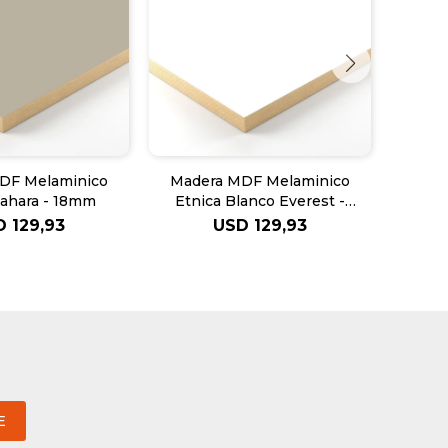
DF Melaminico
Madera MDF Melaminico
Made
Sahara - 18mm
Etnica Blanco Everest -
Et
18mm
D
129,93
USD
129,93
E