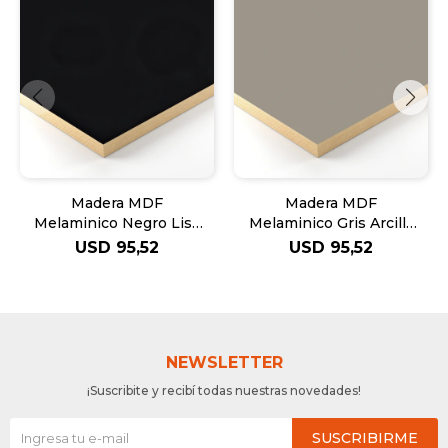
Madera MDF
Madera MDF
Melaminico Negro Liso
Melaminico Gris Arcilla
Eurodek U999 EGGER
U727 EGGER 18mm
USD
95,52
USD
95,52
18mm
NEWSLETTER
¡Suscribite y recibí todas nuestras novedades!
SUSCRIBIRME