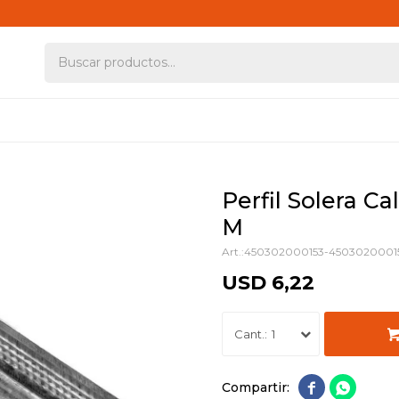
Perfil Solera C
M
450302000153-4503020001
USD
6,22
1

