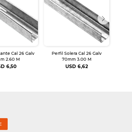
ante Cal 26 Galv
Perfil Solera Cal 26 Galv
Perfil
m 2.60 M
70mm 3.00 M
SD
6,50
USD
6,62
E