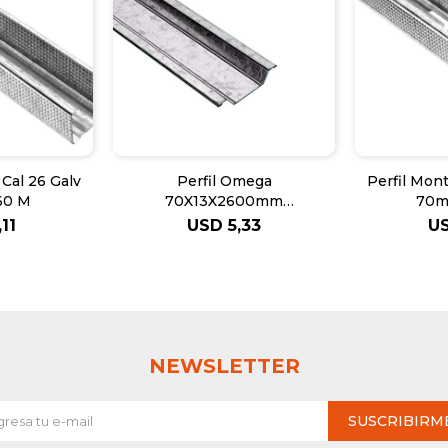
 Cal 26 Galv
Perfil Omega
Perfil Mont
60 M
70X13X2600mm
70m
(Cal24=0.50)
,11
USD
5,33
U
NEWSLETTER
SUSCRIBIRM