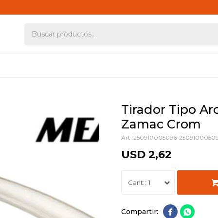
Tirador Tipo A
Zamac Crom
250910005096-2509100050
USD
2,62
1

