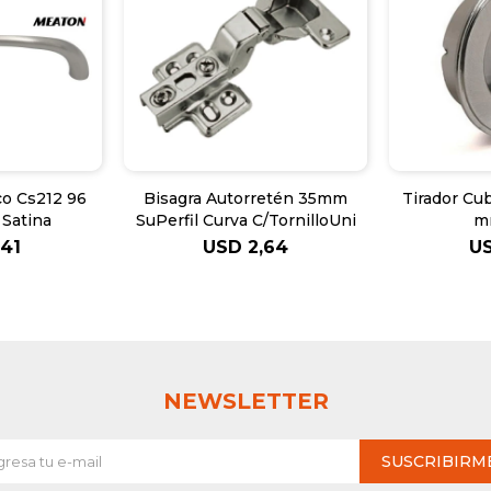
co Cs212 96
Bisagra Autorretén 35mm
Tirador Cu
Satina
SuPerfil Curva C/TornilloUni
m
,41
USD
2,64
U
NEWSLETTER
SUSCRIBIRM