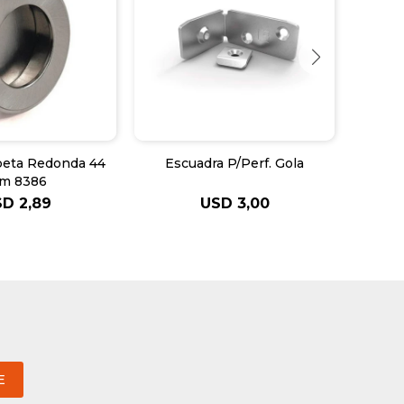
beta Redonda 44
Escuadra P/Perf. Gola
Sopo
m 8386
SD
2,89
USD
3,00
E