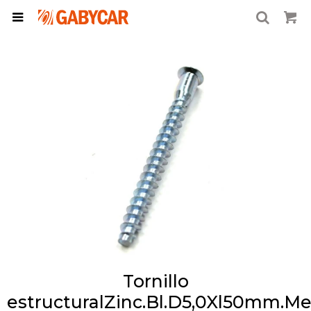

Tornillo
estructuralZinc.Bl.D5,0Xl50mm.M