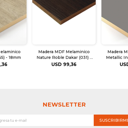
elaminico
Madera MDF Melaminico
Madera M
65) - 18mm
Nature Roble Dakar (031) -
Metallic 
18mm
,36
USD
99,36
US
NEWSLETTER
SUSCRIBIRM