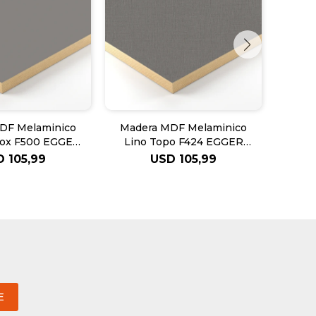
DF Melaminico
Madera MDF Melaminico
Made
Inox F500 EGGER
Lino Topo F424 EGGER
Finel
18mm
18mm
H3
D
105,99
USD
105,99
E