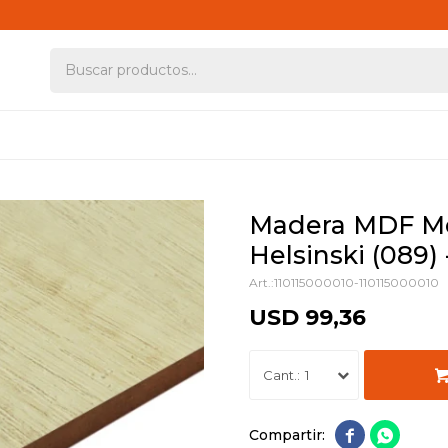
Madera MDF Me
Helsinski (089)
110115000010-110115000010
USD
99,36
1

