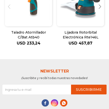
Taladro Atornillador
Lijadora Rotorbital
C/Bat Atb40
ElectróNica Rte146L
USD
233,24
USD
457,87
NEWSLETTER
¡Suscribite y recibí todas nuestras novedades!
SUSCRIBIRME


