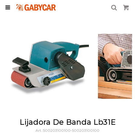

Lijadora De Banda Lb31E
500203100100-500203100100