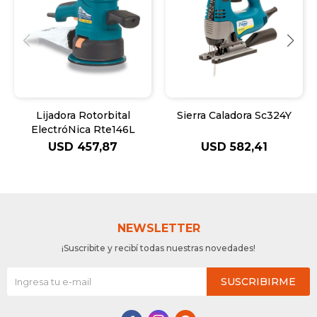
Lijadora Rotorbital
Sierra Caladora Sc324Y
ElectróNica Rte146L
USD
457,87
USD
582,41
NEWSLETTER
¡Suscribite y recibí todas nuestras novedades!
SUSCRIBIRME